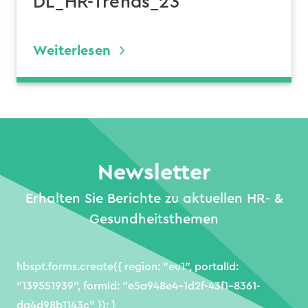
DL_HR-Trends_23
Weiterlesen
Newsletter
Erhalten Sie Berichte zu aktuellen HR- &
Gesundheitsthemen
hbspt.forms.create({ region: "eu1", portalId:
"139551939", formId: "e5a948e4-1d2f-43f1-8361-
da4d98b1143c" }); }