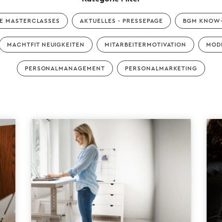
E MASTERCLASSES
AKTUELLES - PRESSEPAGE
BGM KNOW
MACHTFIT NEUIGKEITEN
MITARBEITERMOTIVATION
MOD
PERSONALMANAGEMENT
PERSONALMARKETING