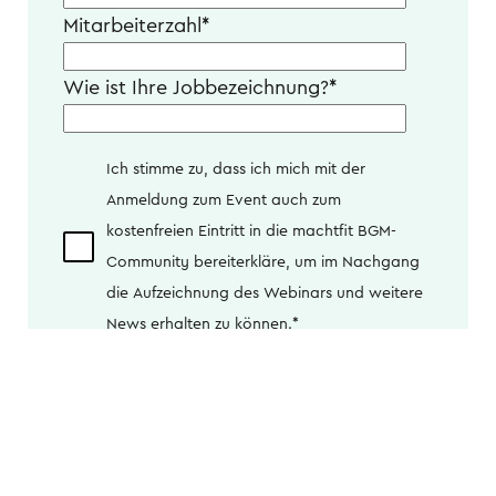
Mitarbeiterzahl
*
Wie ist Ihre Jobbezeichnung?
*
Ich stimme zu, dass ich mich mit der
Anmeldung zum Event auch zum
kostenfreien Eintritt in die machtfit BGM-
Community bereiterkläre, um im Nachgang
die Aufzeichnung des Webinars und weitere
News erhalten zu können.
*
Ja, ich möchte regelmäßig über
Neuigkeiten, Webinare und Studien zum
Betrieblichen Gesundheitsmanagement
informiert werden. Eine Abmeldung ist