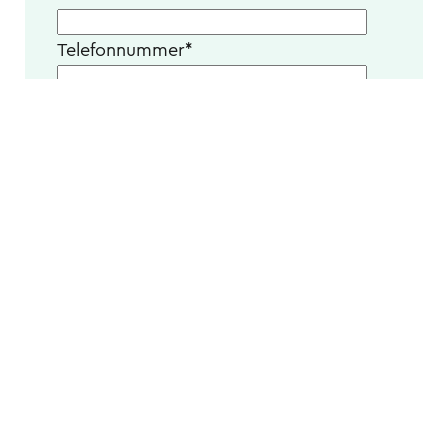
Telefonnummer
*
Unternehmen
*
Wie ist Ihre Jobbezeichnung?
*
Die
Datenschutz­erklärung
habe ich zur
Kenntnis genommen und willige in die dort
beschriebene Datenverarbeitung ein.
*