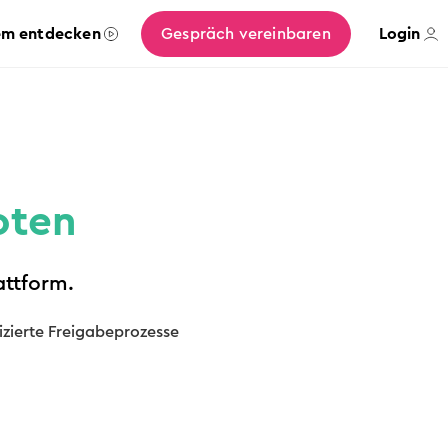
em entdecken
Gespräch vereinbaren
Login
oten
attform.
izierte Freigabeprozesse