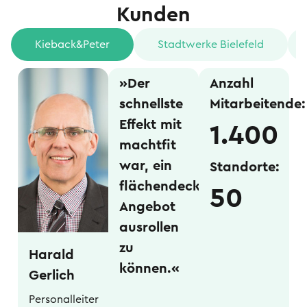
Kunden
Kieback&Peter
Stadtwerke Bielefeld
»Der
Anzahl
schnellste
Mitarbeitende:
Effekt mit
1.400
machtfit
war, ein
Standorte:
flächendeckendes
50
Angebot
ausrollen
zu
Harald
können.«
Gerlich
Personalleiter