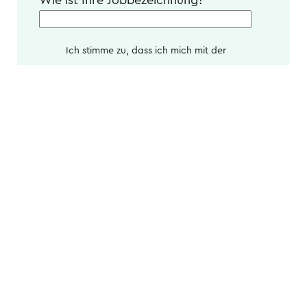
Ich stimme zu, dass ich mich mit der
Anmeldung zum Event auch zum
kostenfreien Eintritt in die machtfit BGM-
Community bereiterkläre, um im Nachgang
die Aufzeichnung des Webinars und weitere
News erhalten zu können.
*
Ja, ich möchte regelmäßig über
Neuigkeiten, Webinare und Studien zum
Betrieblichen Gesundheitsmanagement
informiert werden. Eine Abmeldung ist
jederzeit möglich.
Indem Sie das Formular ausfüllen und absenden,
stimmen Sie zu, dass machtfit GmbH die oben