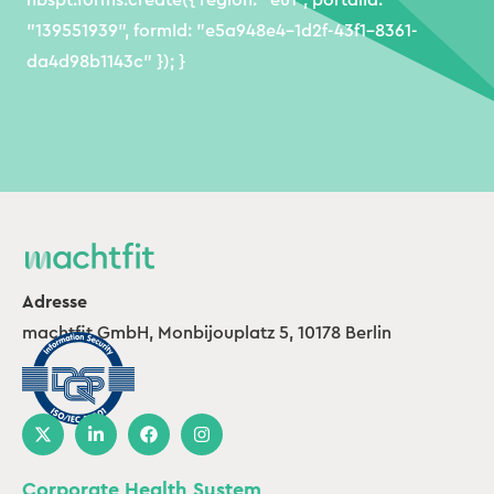
hbspt.forms.create({ region: "eu1", portalId:
"139551939", formId: "e5a948e4-1d2f-43f1-8361-
da4d98b1143c" }); }
Adresse
machtfit GmbH, Monbijouplatz 5, 10178 Berlin
Corporate Health System