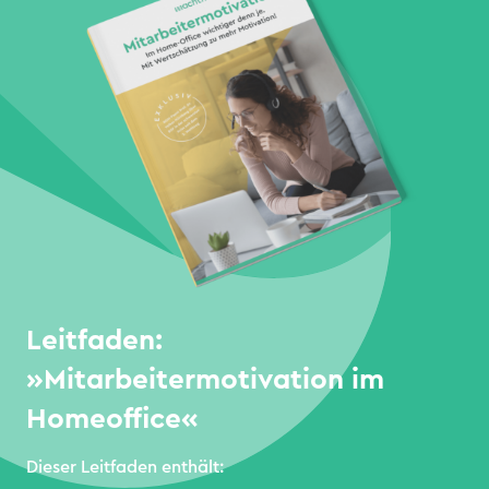
Leitfaden:
»Mitarbeitermotivation im
Homeoffice«
Dieser Leitfaden enthält: