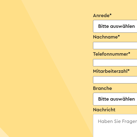
Anrede
*
Nachname
*
Telefonnummer
*
Mitarbeiterzahl
*
Branche
Nachricht