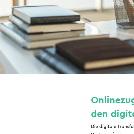
Onlinezu
den digi
Die digitale Trans
1