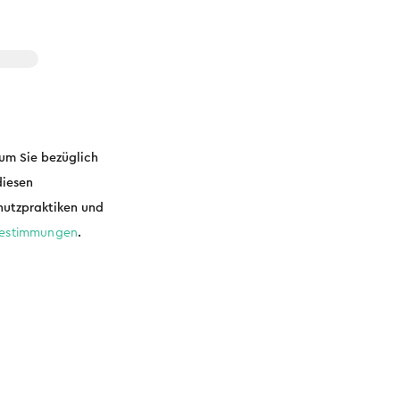
 um Sie bezüglich
diesen
hutzpraktiken und
bestimmungen
.