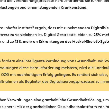
sind die Veränderungsprozesse herausfordernd: sie führen be
elastungen
und einem
steigenden
Krankenstand.
2
aunhofer Instituts
ergab, dass mit zunehmendem Digitalisi
Stress
zu verzeichnen ist. Digital Gestresste leiden zu
25% meh
n
und zu
13% mehr an Erkrankungen des Muskel-Skelett-Syst
fordern eine intelligente Verbindung von Gesundheit und 
rwaltungen diese Herausforderung meistern, wird die kontinui
OZG mit nachhaltigem Erfolg gelingen. Es rentiert sich also,
nahmen als Begleiter des Digitalisierungsprozesses zu inves
ichen Verwaltungen eine ganzheitliche Gesundheitslösung, u
 sichern. Mit der ganzheitlichen Gesundheitsplattform von ma