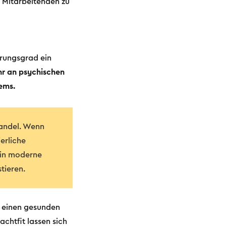
i Mitarbeitenden zu
erungsgrad ein
r an psychischen
ems.
Wandel. Wenn
erliche
 in moderne
tieren.
m einen gesunden
chtfit lassen sich