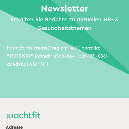
Newsletter
Erhalten Sie Berichte zu aktuellen HR- &
Gesundheitsthemen
hbspt.forms.create({ region: "eu1", portalId:
"139551939", formId: "e5a948e4-1d2f-43f1-8361-
da4d98b1143c" }); }
Adresse