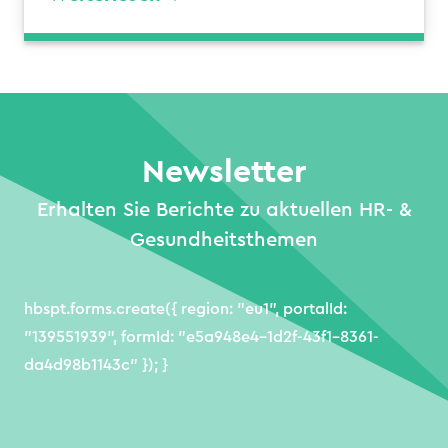
Newsletter
Erhalten Sie Berichte zu aktuellen HR- &
Gesundheitsthemen
hbspt.forms.create({ region: "eu1", portalId:
"139551939", formId: "e5a948e4-1d2f-43f1-8361-
da4d98b1143c" }); }