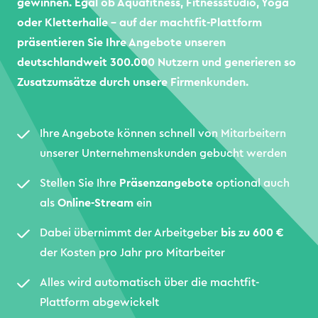
gewinnen. Egal ob Aquafitness, Fitnessstudio, Yoga
oder Kletterhalle – auf der machtfit-Plattform
präsentieren Sie Ihre Angebote unseren
deutschlandweit 300.000 Nutzern und generieren so
Zusatzumsätze durch unsere Firmenkunden.
Ihre Angebote können schnell von Mitarbeitern
unserer Unternehmenskunden gebucht werden
Stellen Sie Ihre
Präsenzangebote
optional auch
als
Online-Stream
ein
Dabei übernimmt der Arbeitgeber
bis zu 600 €
der Kosten pro Jahr pro Mitarbeiter
Alles wird automatisch über die machtfit-
Plattform abgewickelt