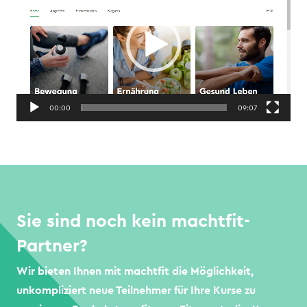
00:00
09:07
Sie sind noch kein machtfit-
Partner?
Wir bieten Ihnen mit machtfit die Möglichkeit,
unkompliziert neue Teilnehmer für Ihre Kurse zu