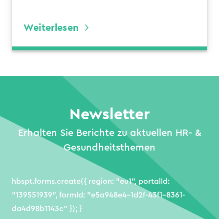
Weiterlesen
Newsletter
Erhalten Sie Berichte zu aktuellen HR- &
Gesundheitsthemen
hbspt.forms.create({ region: "eu1", portalId:
"139551939", formId: "e5a948e4-1d2f-43f1-8361-
da4d98b1143c" }); }