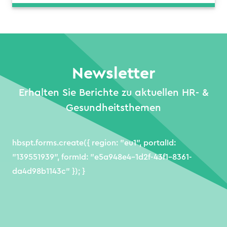
Newsletter
Erhalten Sie Berichte zu aktuellen HR- &
Gesundheitsthemen
hbspt.forms.create({ region: "eu1", portalId:
"139551939", formId: "e5a948e4-1d2f-43f1-8361-
da4d98b1143c" }); }