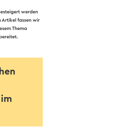
gesteigert werden
Artikel fassen wir
diesem Thema
ereitet.
chen
 im