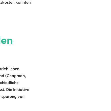
itskosten konnten
den
trieblichen
hend (Chapman,
schiedliche
. Die Initiative
Einsparung von