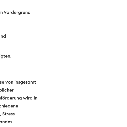
im Vordergrund
und
igten.
sse von insgesamt
blicher
förderung wird in
schiedene
 Stress
tandes