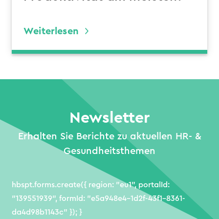
Weiterlesen
Newsletter
Erhalten Sie Berichte zu aktuellen HR- &
Gesundheitsthemen
hbspt.forms.create({ region: "eu1", portalId:
"139551939", formId: "e5a948e4-1d2f-43f1-8361-
da4d98b1143c" }); }