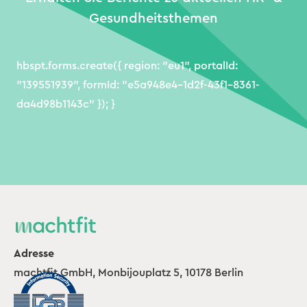
Gesundheitsthemen
hbspt.forms.create({ region: "eu1", portalId:
"139551939", formId: "e5a948e4-1d2f-43f1-8361-
da4d98b1143c" }); }
Adresse
machtfit GmbH, Monbijouplatz 5, 10178 Berlin