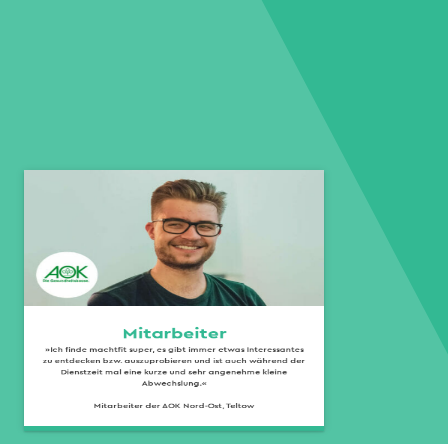
Mitarbeiter
»Ich finde machtfit super, es gibt immer etwas Interessantes
zu entdecken bzw. auszuprobieren und ist auch während der
Dienstzeit mal eine kurze und sehr angenehme kleine
Abwechslung.«
Mitarbeiter der AOK Nord-Ost, Teltow