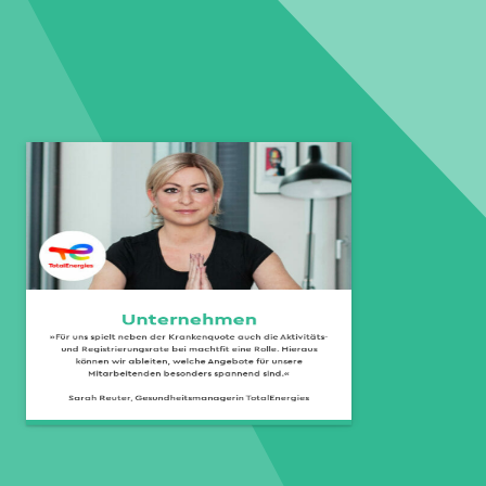
Unternehmen
»Für uns spielt neben der Krankenquote auch die Aktivitäts-
und Registrierungsrate bei machtfit eine Rolle. Hieraus
können wir ableiten, welche Angebote für unsere
Mitarbeitenden besonders spannend sind.«
Sarah Reuter, Gesundheitsmanagerin TotalEnergies