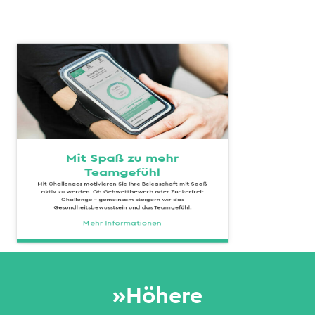
Mit Spaß zu mehr
Teamgefühl
Mit Challenges motivieren Sie Ihre Belegschaft mit Spaß
aktiv zu werden. Ob Gehwettbewerb oder Zuckerfrei-
Challenge - gemeinsam steigern wir das
Gesundheitsbewusstsein und das Teamgefühl.
Mehr Informationen
»Höhere