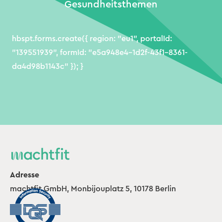
Gesundheitsthemen
hbspt.forms.create({ region: "eu1", portalId:
"139551939", formId: "e5a948e4-1d2f-43f1-8361-
da4d98b1143c" }); }
Adresse
machtfit GmbH, Monbijouplatz 5, 10178 Berlin