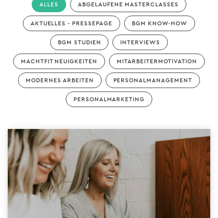
ALLES
ABGELAUFENE MASTERCLASSES
AKTUELLES - PRESSEPAGE
BGM KNOW-HOW
BGM STUDIEN
INTERVIEWS
MACHTFIT NEUIGKEITEN
MITARBEITERMOTIVATION
MODERNES ARBEITEN
PERSONALMANAGEMENT
PERSONALMARKETING